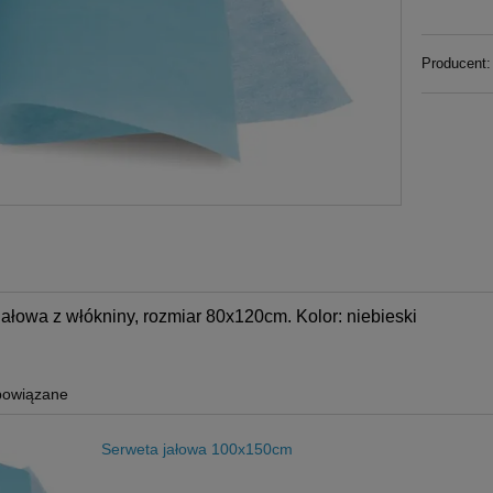
Producent:
ciproc Blue 6szt dł.25mm
Variotime Easy Putty 2x300m
VDW
392,00 zł
149,00 zł
do koszyka
do koszyka
ałowa z włókniny, rozmiar 80x120cm. Kolor: niebieski
powiązane
Serweta jałowa 100x150cm