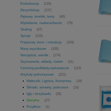
Endodoncja
(219)
Dezynfekcja
(137)
Rękawy, torebki, testy
(40)
Wybielanie, nadwrażliwość
(79)
Skaling
(37)
Sprzęt
(210)
Preparaty stom. i retrakcja
(159)
Masy wyciskowe
(105)
Narzędzia, wiertła
(174)
Szynowanie, wkłady, ćwieki
(31)
Cementy,podkłady,wytrawiacze
(113)
Artykuły jednorazowe
(221)
Wałeczki, Lignina, Kompresy
(18)
Śliniaki, serwety, pokrowce
(15)
Igły i strzykawki
(20)
Sterylne
(27)
Przyłbice
(1)