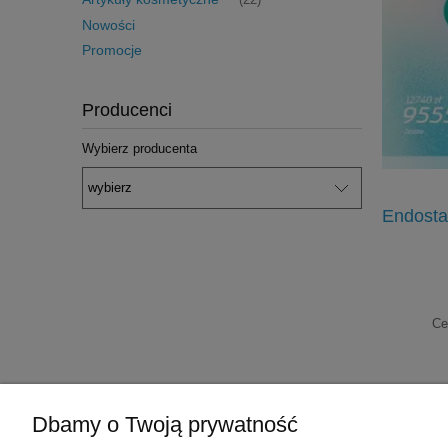
(22)
Nowości
Promocje
Producenci
Wybierz producenta
Pasta Diamond Excel 2g
Endosta
44,00 zł
49,00 zł
Cena regularna:
Ce
do koszyka
Dbamy o Twoją prywatność