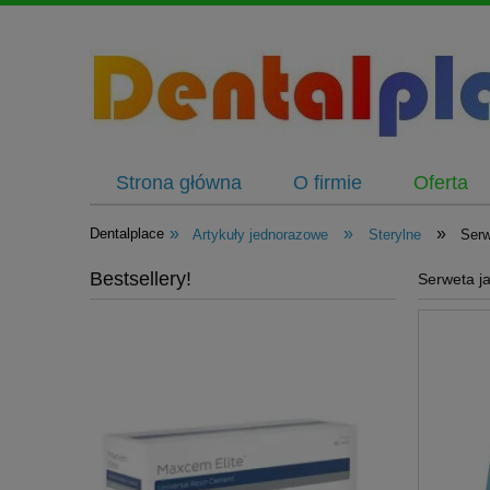
Strona główna
O firmie
Oferta
»
»
»
Dentalplace
Artykuły jednorazowe
Sterylne
Serw
Bestsellery!
Serweta j