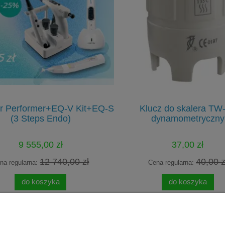
r Performer+EQ-V Kit+EQ-S
Klucz do skalera TW
(3 Steps Endo)
dynamometryczny
9 555,00 zł
37,00 zł
12 740,00 zł
40,00 z
na regularna:
Cena regularna:
do koszyka
do koszyka