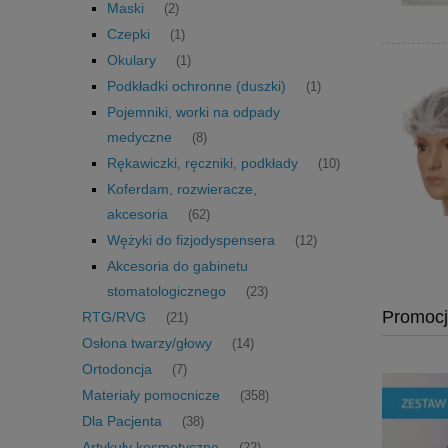
Maski
(2)
Czepki
(1)
Okulary
(1)
Podkładki ochronne (duszki)
(1)
Pojemniki, worki na odpady
medyczne
(8)
Rękawiczki, ręczniki, podkłady
(10)
Koferdam, rozwieracze,
akcesoria
(62)
Wężyki do fizjodyspensera
(12)
Akcesoria do gabinetu
stomatologicznego
(23)
Promoc
RTG/RVG
(21)
Osłona twarzy/głowy
(14)
Ortodoncja
(7)
Materiały pomocnicze
(358)
Dla Pacjenta
(38)
Artykuły kosmetyczne