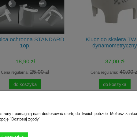
łbica ochronna STANDARD
Klucz do skalera TW
1op.
dynamometryczny
18,90 zł
37,00 zł
25,00 zł
40,00 z
Cena regularna:
Cena regularna:
do koszyka
do koszyka
ie strony i pomagają nam dostosować ofertę do Twoich potrzeb. Możesz zaakc
Płatności i dostawa
O nas
opcję "Dostosuj zgody".
Formy płatności
Kontakt