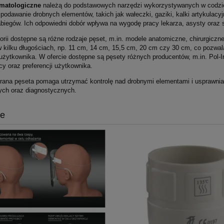
omatologiczne
należą do podstawowych narzędzi wykorzystywanych w codzienn
podawanie drobnych elementów, takich jak wałeczki, gaziki, kalki artykulac
biegów. Ich odpowiedni dobór wpływa na wygodę pracy lekarza, asysty oraz 
orii dostępne są różne rodzaje pęset, m.in. modele anatomiczne, chirurgiczn
w kilku długościach, np. 11 cm, 14 cm, 15,5 cm, 20 cm czy 30 cm, co pozwa
i użytkownika. W ofercie dostępne są pęsety różnych producentów, m.in. Pol
cy oraz preferencji użytkownika.
rana pęseta pomaga utrzymać kontrolę nad drobnymi elementami i usprawni
nych oraz diagnostycznych.
je