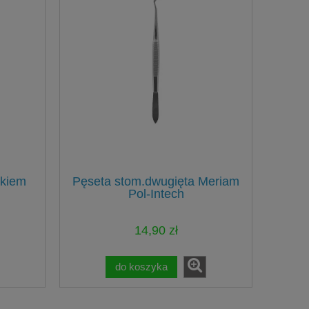
mkiem
Pęseta stom.dwugięta Meriam
Pol-Intech
14,90 zł
do koszyka