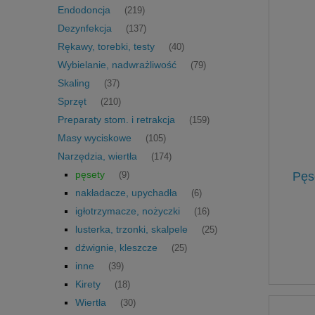
Endodoncja
(219)
Dezynfekcja
(137)
Rękawy, torebki, testy
(40)
Wybielanie, nadwrażliwość
(79)
Skaling
(37)
Sprzęt
(210)
Preparaty stom. i retrakcja
(159)
Masy wyciskowe
(105)
Narzędzia, wiertła
(174)
pęsety
Pęs
(9)
nakładacze, upychadła
(6)
igłotrzymacze, nożyczki
(16)
lusterka, trzonki, skalpele
(25)
dźwignie, kleszcze
(25)
inne
(39)
Kirety
(18)
Wiertła
(30)