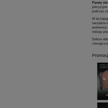
Pęsety st
precyzyjne 
podczas za
W tej kateg
narzędzia 
preferencj
rodzaju pra
Dobrze dob
chirurgicz
Promoc