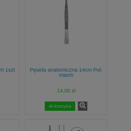
l
Kalka podkowa 80mikronów 72szt.
Sączki kalibro
Hanel
Endostar
m 1szt
Pęseta anatomiczna 14cm Pol-
39,00 zł
13,9
Intech
do koszyka
do ko
14,00 zł
do koszyka