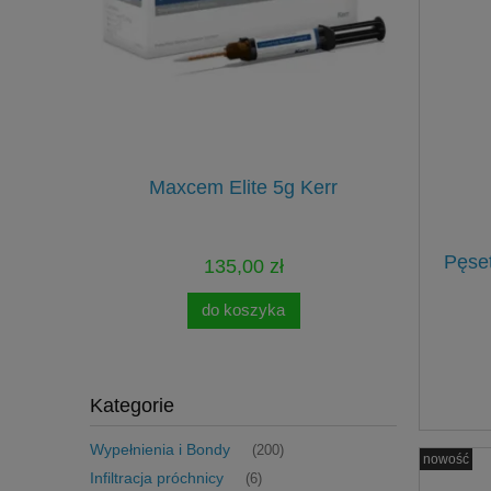
onomy Kit
Maxcem Elite 5g Kerr
Pilniki Re
Pęse
135,00 zł
do koszyka
Kategorie
Wypełnienia i Bondy
(200)
nowość
Infiltracja próchnicy
(6)