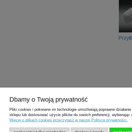
Wytrawiacz Kerr Optibond Gel
Przy
Etchant Kerr 3g gęsty data ważn.
19,00 zł
33,00 zł
Cena regularna:
do koszyka
Dbamy o Twoją prywatność
Pliki cookies i pokrewne im technologie umożliwiają poprawne działan
Pomoc
Moje konto
sklepu lub dostosować użycie plików do swoich preferencji, wybierając 
Więcej o plikach cookies przeczytasz w naszej Polityce prywatności.
Zwroty i reklamacje
Twoje zamówienia