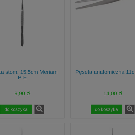
ciproc Blue 6szt dł.25mm
Variotime Easy Putty 2x300m
VDW
ta stom. 15.5cm Meriam
Pęseta anatomiczna 11c
392,00 zł
149,00 zł
P-E
do koszyka
do koszyka
9,90 zł
14,00 zł
do koszyka
do koszyka