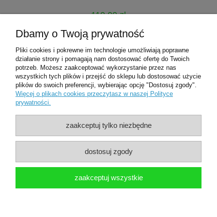
110,00 zł
122,00 zł
Dbamy o Twoją prywatność
Cena regularna:
Pliki cookies i pokrewne im technologie umożliwiają poprawne
do koszyka
działanie strony i pomagają nam dostosować ofertę do Twoich
potrzeb. Możesz zaakceptować wykorzystanie przez nas
wszystkich tych plików i przejść do sklepu lub dostosować użycie
plików do swoich preferencji, wybierając opcję "Dostosuj zgody".
Pomoc
Więcej o plikach cookies przeczytasz w naszej Polityce
prywatności.
Moje konto
zaakceptuj tylko niezbędne
Płatności i dostawa
dostosuj zgody
O nas
zaakceptuj wszystkie
Dental Place
pokaż pełną wersję strony