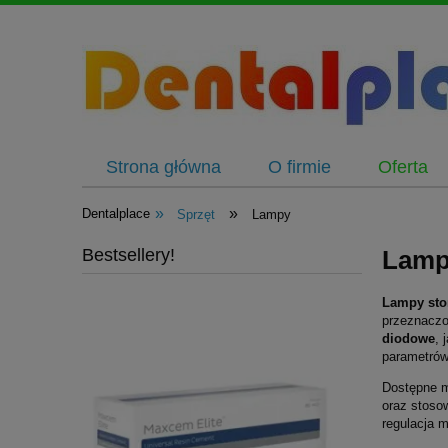
Strona główna
O firmie
Oferta
»
»
Dentalplace
Sprzęt
Lampy
Bestsellery!
Lamp
Lampy sto
przeznaczo
diodowe
, 
parametrów 
Dostępne 
oraz stoso
regulacja 