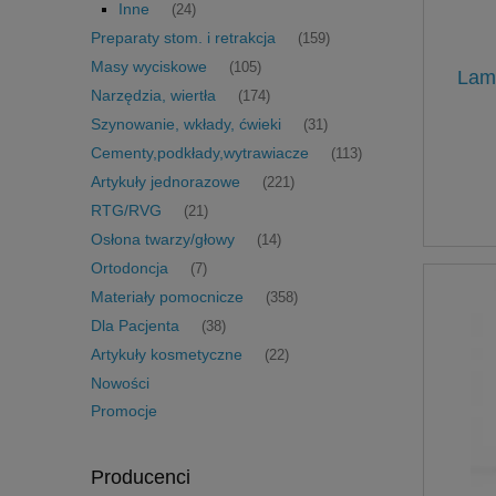
Inne
(24)
Preparaty stom. i retrakcja
(159)
Masy wyciskowe
(105)
Lam
Narzędzia, wiertła
(174)
Szynowanie, wkłady, ćwieki
(31)
Cementy,podkłady,wytrawiacze
(113)
Artykuły jednorazowe
(221)
RTG/RVG
(21)
Osłona twarzy/głowy
(14)
Ortodoncja
(7)
Materiały pomocnicze
(358)
Dla Pacjenta
(38)
Artykuły kosmetyczne
(22)
Nowości
Promocje
Producenci