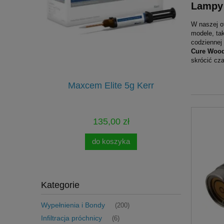
Lampy 
W naszej of
modele, ta
codziennej 
Cure Woo
skrócić cz
onomy Kit
Maxcem Elite 5g Kerr
Pilniki Re
135,00 zł
do koszyka
Kategorie
Wypełnienia i Bondy
(200)
Infiltracja próchnicy
(6)