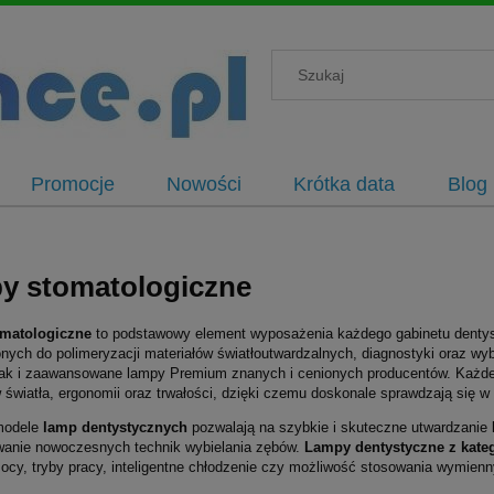
Promocje
Nowości
Krótka data
Blog
y stomatologiczne
matologiczne
to podstawowy element wyposażenia każdego gabinetu dentys
nych do polimeryzacji materiałów światłoutwardzalnych, diagnostyki oraz wy
jak i zaawansowane lampy Premium znanych i cenionych producentów. Każde
światła, ergonomii oraz trwałości, dzięki czemu doskonale sprawdzają się w 
modele
lamp dentystycznych
pozwalają na szybkie i skuteczne utwardzani
wanie nowoczesnych technik wybielania zębów.
Lampy dentystyczne z kate
mocy, tryby pracy, inteligentne chłodzenie czy możliwość stosowania wymie