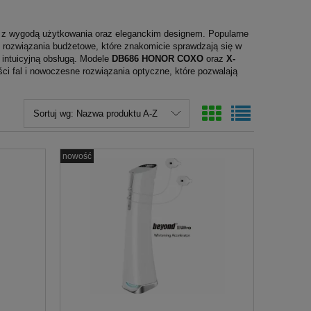
a z wygodą użytkowania oraz eleganckim designem. Popularne
, to rozwiązania budżetowe, które znakomicie sprawdzają się w
 intuicyjną obsługą. Modele
DB686 HONOR COXO
oraz
X-
ci fal i nowoczesne rozwiązania optyczne, które pozwalają
Sortuj wg:
Nazwa produktu A-Z
l
Kalka podkowa 80mikronów 72szt.
Sączki kalibro
Hanel
Endostar
nowość
39,00 zł
13,9
do koszyka
do ko