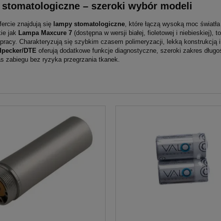
stomatologiczne – szeroki wybór modeli
ercie znajdują się
lampy stomatologiczne
, które łączą wysoką moc światł
kie jak
Lampa Maxcure 7
(dostępna w wersji białej, fioletowej i niebieskiej)
pracy. Charakteryzują się szybkim czasem polimeryzacji, lekką konstrukcją i
dpecker/DTE
oferują dodatkowe funkcje diagnostyczne, szeroki zakres długoś
as zabiegu bez ryzyka przegrzania tkanek.
ciproc Blue 6szt dł.25mm
Variotime Easy Putty 2x300m
VDW
392,00 zł
149,00 zł
do koszyka
do koszyka