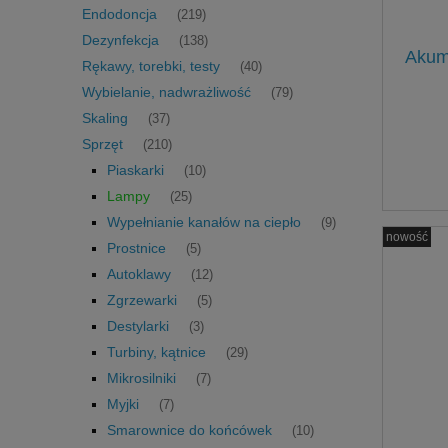
Endodoncja
(219)
Dezynfekcja
(138)
Akum
Rękawy, torebki, testy
(40)
Wybielanie, nadwrażliwość
(79)
Skaling
(37)
Sprzęt
(210)
Piaskarki
(10)
Lampy
(25)
Wypełnianie kanałów na ciepło
(9)
nowość
Prostnice
(5)
Autoklawy
(12)
Zgrzewarki
(5)
Destylarki
(3)
Turbiny, kątnice
(29)
Mikrosilniki
(7)
Myjki
(7)
Smarownice do końcówek
(10)