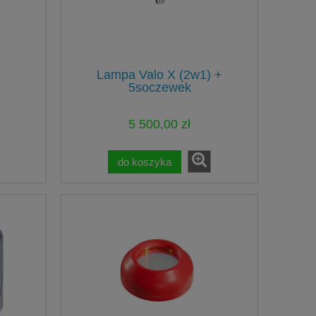
d
Lampa Valo X (2w1) +
5soczewek
5 500,00 zł
do koszyka