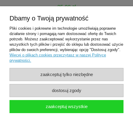
25,00 zł
45,00 zł
Dbamy o Twoją prywatność
Cena regularna:
Pliki cookies i pokrewne im technologie umożliwiają poprawne
do koszyka
działanie strony i pomagają nam dostosować ofertę do Twoich
potrzeb. Możesz zaakceptować wykorzystanie przez nas
wszystkich tych plików i przejść do sklepu lub dostosować użycie
plików do swoich preferencji, wybierając opcję "Dostosuj zgody".
Pomoc
Więcej o plikach cookies przeczytasz w naszej Polityce
prywatności.
Moje konto
zaakceptuj tylko niezbędne
Płatności i dostawa
dostosuj zgody
O nas
zaakceptuj wszystkie
Dental Place
pokaż pełną wersję strony