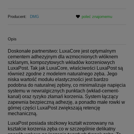
Producent:
DMG
poleć znajomemu
Opis
Doskonałe partnerstwo: LuxaCore jest optymalnym
cementem adhezyjnym dla wzmocnionych włóknem
szklanym, kompozytowych wkładów korzeniowych
LuxaPost. Tak jak LuxaCore, właściwości LuxaPost są
również zgodne z modelem naturalnego zęba. Jego
niska wartość modułu elastyczności jest bardzo
podobna do naturalnej zębiny, co minimalizuje napięcia
systemu w newralgicznych punktach (wkład-cement-
kanał) oraz ryzyko złamań korzenia. System łączący
zapewnia bezpieczną adhezję, a ponadto małe rowki w
górnej części LuxaPost zwiększają retencję
mechaniczną.
LuxaPost posiada stożkowy kształt wzorowany na
kształcie korzenia zęba co w szczególnie delikatny