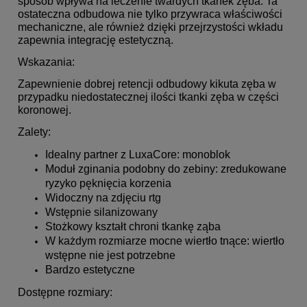
sposób wpływa na leczenie twardych tkanek zęba. Ta
ostateczna odbudowa nie tylko przywraca właściwości
mechaniczne, ale również dzięki przejrzystości wkładu
zapewnia integrację estetyczną.
Wskazania:
Zapewnienie dobrej retencji odbudowy kikuta zęba w
przypadku niedostatecznej ilości tkanki zęba w części
koronowej.
Zalety:
Idealny partner z LuxaCore: monoblok
Moduł zginania podobny do zebiny: zredukowane
ryzyko pęknięcia korzenia
Widoczny na zdjęciu rtg
Wstępnie silanizowany
Stożkowy kształt chroni tkankę ząba
W każdym rozmiarze mocne wiertło tnące: wiertło
wstępne nie jest potrzebne
Bardzo estetyczne
Dostępne rozmiary: