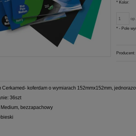
*
Kolor:
op
*
- Pole w
ciproc Blue 6szt dł.25mm
Variotime Easy Putty 2x300m
Producent:
VDW
392,00 zł
149,00 zł
do koszyka
do koszyka
 Cerkamed- koferdam o wymiarach 152mmx152mm, jednorazowe
ie: 36szt
: Medium, bezzapachowy
ebieski