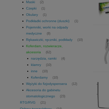
Maski
(2)
Czepki
(1)
Okulary
(1)
Podkładki ochronne (duszki)
(1)
Pojemniki, worki na odpady
medyczne
(8)
Rękawiczki, ręczniki, podkłady
(10)
Koferdam, rozwieracze,
akcesoria
(62)
narzędzia, ramki
(4)
klamry
(10)
inne
(10)
Koferdamy
(10)
Wężyki do fizjodyspensera
(12)
Akcesoria do gabinetu
stomatologicznego
(23)
RTG/RVG
(21)
Osłona twarzy/głowy