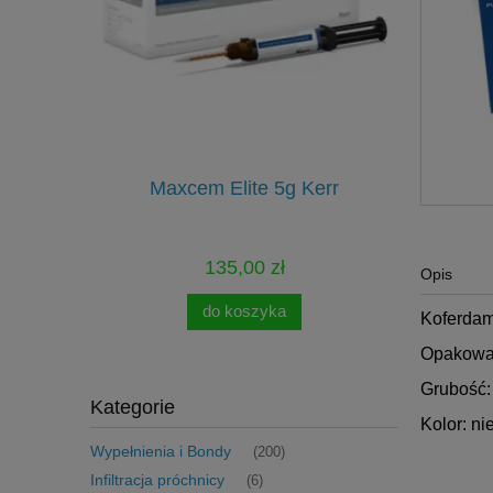
onomy Kit
Maxcem Elite 5g Kerr
Pilniki Re
135,00 zł
Opis
do koszyka
Koferdam
Opakowan
Grubość
Kategorie
Kolor: ni
Wypełnienia i Bondy
(200)
Infiltracja próchnicy
(6)