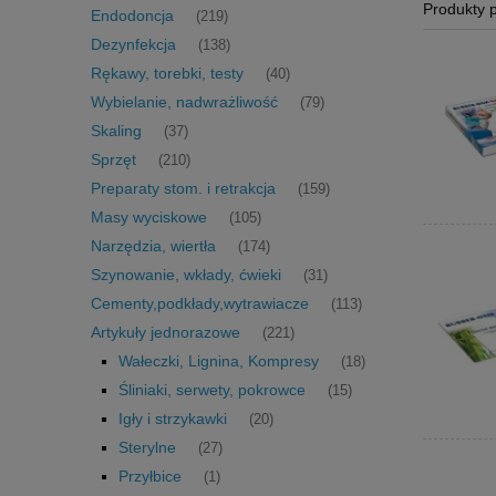
Produkty 
Endodoncja
(219)
Dezynfekcja
(138)
Rękawy, torebki, testy
(40)
Wybielanie, nadwrażliwość
(79)
Skaling
(37)
Sprzęt
(210)
Preparaty stom. i retrakcja
(159)
Masy wyciskowe
(105)
Narzędzia, wiertła
(174)
Szynowanie, wkłady, ćwieki
(31)
Cementy,podkłady,wytrawiacze
(113)
Artykuły jednorazowe
(221)
Wałeczki, Lignina, Kompresy
(18)
Śliniaki, serwety, pokrowce
(15)
Igły i strzykawki
(20)
Sterylne
(27)
Przyłbice
(1)