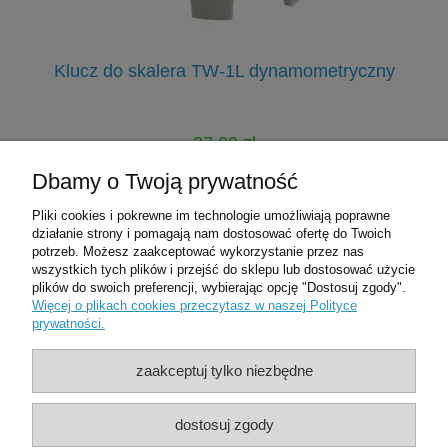
Klucz do skalera TW-1L dynamometryczny
37,00 zł
40,00 zł
Dbamy o Twoją prywatność
Cena regularna:
Pliki cookies i pokrewne im technologie umożliwiają poprawne
do koszyka
działanie strony i pomagają nam dostosować ofertę do Twoich
potrzeb. Możesz zaakceptować wykorzystanie przez nas
wszystkich tych plików i przejść do sklepu lub dostosować użycie
plików do swoich preferencji, wybierając opcję "Dostosuj zgody".
Pomoc
Więcej o plikach cookies przeczytasz w naszej Polityce
prywatności.
Moje konto
zaakceptuj tylko niezbędne
Płatności i dostawa
dostosuj zgody
O nas