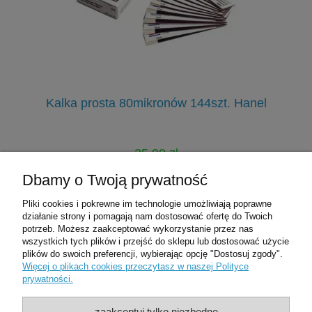
Kalka prosta 80mikronów 144szt. Hanel
25,90 zł
31,00 zł
Dbamy o Twoją prywatność
Cena regularna:
Pliki cookies i pokrewne im technologie umożliwiają poprawne
do koszyka
działanie strony i pomagają nam dostosować ofertę do Twoich
potrzeb. Możesz zaakceptować wykorzystanie przez nas
wszystkich tych plików i przejść do sklepu lub dostosować użycie
plików do swoich preferencji, wybierając opcję "Dostosuj zgody".
Pomoc
Więcej o plikach cookies przeczytasz w naszej Polityce
prywatności.
Moje konto
zaakceptuj tylko niezbędne