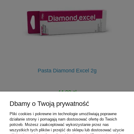
Pasta Diamond Excel 2g
E
44,00 zł
49,00 zł
Dbamy o Twoją prywatność
Cena regularna:
Pliki cookies i pokrewne im technologie umożliwiają poprawne
do koszyka
działanie strony i pomagają nam dostosować ofertę do Twoich
potrzeb. Możesz zaakceptować wykorzystanie przez nas
wszystkich tych plików i przejść do sklepu lub dostosować użycie