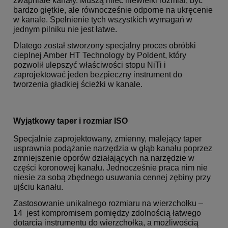
zwapniałe kanały. Muszą mieć niewielki rozmiar, być
bardzo giętkie, ale równocześnie odporne na ukręcenie
w kanale. Spełnienie tych wszystkich wymagań w
jednym pilniku nie jest łatwe.
Dlatego został stworzony specjalny proces obróbki
cieplnej Amber HT Technology by Poldent, który
pozwolił ulepszyć właściwości stopu NiTi i
zaprojektować jeden bezpieczny instrument do
tworzenia gładkiej ścieżki w kanale.
Wyjątkowy taper i rozmiar ISO
Specjalnie zaprojektowany, zmienny, malejący taper
usprawnia podążanie narzędzia w głąb kanału poprzez
zmniejszenie oporów działających na narzędzie w
części koronowej kanału. Jednocześnie praca nim nie
niesie za sobą zbędnego usuwania cennej zębiny przy
ujściu kanału.
Zastosowanie unikalnego rozmiaru na wierzchołku –
14 jest kompromisem pomiędzy zdolnością łatwego
dotarcia instrumentu do wierzchołka, a możliwością