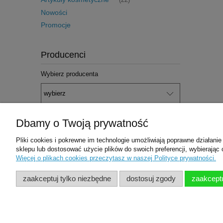
(22)
Nowości
Promocje
Producenci
Wybierz producenta
Dbamy o Twoją prywatność
Pliki cookies i pokrewne im technologie umożliwiają poprawne działan
sklepu lub dostosować użycie plików do swoich preferencji, wybierając 
Pomoc
Moje konto
Więcej o plikach cookies przeczytasz w naszej Polityce prywatności.
Zwroty i reklamacje
Twoje zamówienia
zaakceptuj tylko niezbędne
dostosuj zgody
zaakceptu
Polityka prywatności/RODO
Ustawienia konta
Regulamin
Przechowalnia