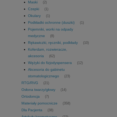
Maski
(2)
Czepki
(1)
Okulary
(1)
Podkładki ochronne (duszki)
(1)
Pojemniki, worki na odpady
medyczne
(8)
Rękawiczki, ręczniki, podkłady
(10)
Koferdam, rozwieracze,
akcesoria
(62)
Wężyki do fizjodyspensera
(12)
Akcesoria do gabinetu
stomatologicznego
(23)
RTG/RVG
(21)
Osłona twarzy/głowy
(14)
Ortodoncja
(7)
Materiały pomocnicze
(358)
Dla Pacjenta
(38)
Artykuły kosmetyczne