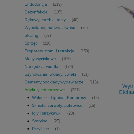
Endodoncja
(219)
Dezynfekcja
(137)
Rękawy, torebki, testy
(40)
Wybielanie, nadwrażliwość
(79)
Skaling
(37)
Sprzęt
(210)
Preparaty stom. i retrakcja
(159)
Masy wyciskowe
(105)
Narzędzia, wiertła
(174)
Szynowanie, wkłady, ćwieki
(31)
Cementy,podkłady,wytrawiacze
(113)
Kalka prosta 80mikronów 144szt.
Wytr
Artykuły jednorazowe
(221)
Hanel
Etchan
Wałeczki, Lignina, Kompresy
(18)
Śliniaki, serwety, pokrowce
(15)
25,90 zł
Igły i strzykawki
(20)
31,00 zł
Cena regularna:
Sterylne
(27)
Przyłbice
(1)
do koszyka