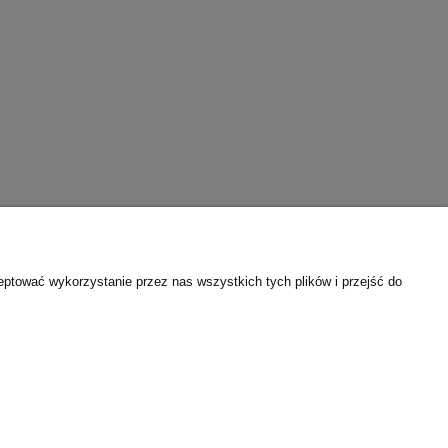
eptować wykorzystanie przez nas wszystkich tych plików i przejść do
Dental Place
Cichowszczyzna 36
05-080, Laski
woj. mazowieckie
kom.
577-660-290
biuro@dentalplace.pl