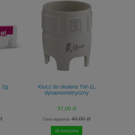
 2g
Klucz do skalera TW-1L
dynamometryczny
37,00 zł
ł
40,00 zł
Cena regularna:
Cen
do koszyka