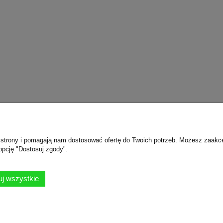
ie strony i pomagają nam dostosować ofertę do Twoich potrzeb. Możesz zaakc
opcję "Dostosuj zgody".
Płatności i dostawa
O nas
Formy płatności
Kontakt
j wszystkie
Czas i koszty dostawy
O firmie
Czas realizacji zamówienia