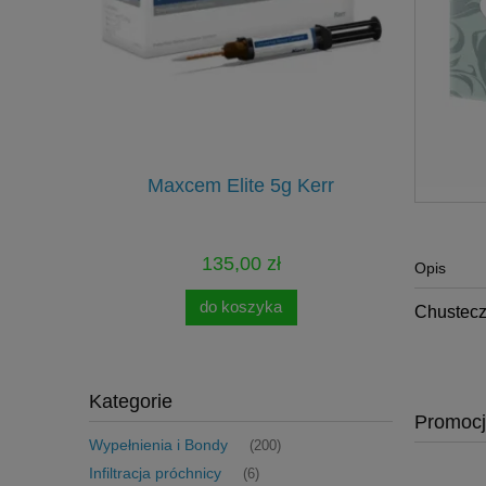
onomy Kit
Maxcem Elite 5g Kerr
Pilniki Re
135,00 zł
Opis
do koszyka
Chustecz
Kategorie
Promoc
Wypełnienia i Bondy
(200)
Infiltracja próchnicy
(6)