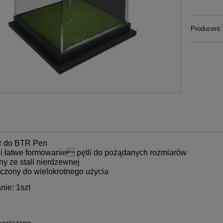
Producent:
ciproc Blue 6szt dł.25mm
Variotime Easy Putty 2x300m
VDW
392,00 zł
149,00 zł
do koszyka
do koszyka
or do BTR Pen
e i łatwe formowanie pętli do pożądanych rozmiarów
y ze stali nierdzewnej
aczony do wielokrotnego użycia
ie: 1szt
powiązane