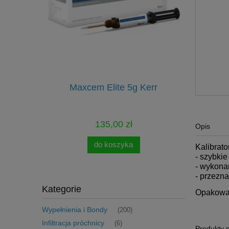
onomy Kit
Maxcem Elite 5g Kerr
Pilniki Re
135,00 zł
Opis
do koszyka
Kalibrat
- szybki
- wykonan
- przezn
Kategorie
Opakowan
Wypełnienia i Bondy
(200)
Infiltracja próchnicy
(6)
Produkty 