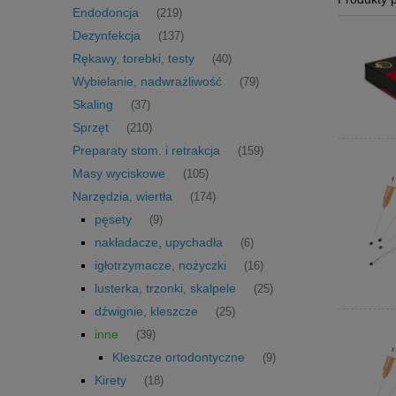
Endodoncja
(219)
Dezynfekcja
(137)
Rękawy, torebki, testy
(40)
Wybielanie, nadwrażliwość
(79)
Skaling
(37)
Sprzęt
(210)
Preparaty stom. i retrakcja
(159)
Masy wyciskowe
(105)
Narzędzia, wiertła
(174)
pęsety
(9)
nakładacze, upychadła
(6)
igłotrzymacze, nożyczki
(16)
lusterka, trzonki, skalpele
(25)
dźwignie, kleszcze
(25)
inne
(39)
Kleszcze ortodontyczne
(9)
Kirety
(18)