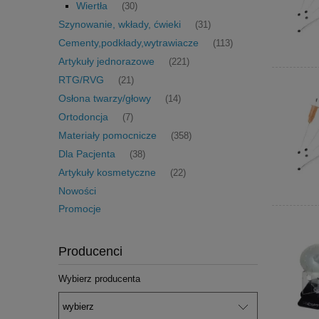
Wiertła
(30)
Szynowanie, wkłady, ćwieki
(31)
Cementy,podkłady,wytrawiacze
(113)
Artykuły jednorazowe
(221)
RTG/RVG
(21)
Osłona twarzy/głowy
(14)
Ortodoncja
(7)
Materiały pomocnicze
(358)
Dla Pacjenta
(38)
Artykuły kosmetyczne
(22)
Nowości
Promocje
Producenci
Wybierz producenta