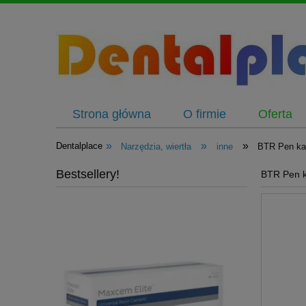
Strona główna
O firmie
Oferta
»
»
»
Dentalplace
Narzędzia, wiertła
inne
BTR Pen kal
Bestsellery!
BTR Pen k