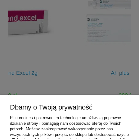
Ah plus Jet 15g
289,00 zł
312,00 zł
Dbamy o Twoją prywatność
Cena regularna:
Pliki cookies i pokrewne im technologie umożliwiają poprawne
do koszyka
działanie strony i pomagają nam dostosować ofertę do Twoich
potrzeb. Możesz zaakceptować wykorzystanie przez nas
wszystkich tych plików i przejść do sklepu lub dostosować użycie