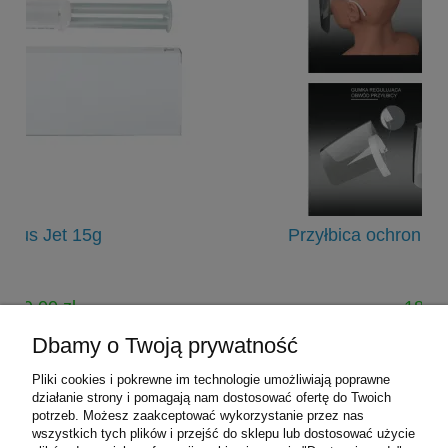
Przyłbica ochronna STANDARD 1op.
18,90 zł
25,00 zł
Dbamy o Twoją prywatność
Cena regularna:
Pliki cookies i pokrewne im technologie umożliwiają poprawne
do koszyka
działanie strony i pomagają nam dostosować ofertę do Twoich
potrzeb. Możesz zaakceptować wykorzystanie przez nas
wszystkich tych plików i przejść do sklepu lub dostosować użycie