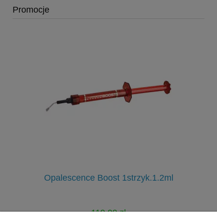
Promocje
Opalescence Boost 1strzyk.1.2ml
110,00 zł