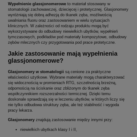
Wypełnienie glassjonomerowe
to materiał stosowany w
stomatologii zachowawczej, dziecięcej i protetycznej. Glasjonomery
wyróżniają się dobrą adhezją do tkanek zęba, możliwością
uwalniania fluoru oraz zastosowaniem w wielu sytuacjach
klinicznych. W zależności od rodzaju produktu mogą być
wykorzystywane do odbudowy niewielkich ubytków, wypełnień
tymczasowych, podkładów pod materiały kompozytowe, odbudowy
zębów mlecznych czy przygotowania pod prace protetyczne.
Jakie zastosowanie mają wypełnienia
glassjonomerowe?
Glasjonomery w stomatologii
są cenione za praktyczne
właściwości użytkowe. Wybrane materiały mogą charakteryzować
się widocznością w promieniach RTG, szczelnością brzeżną,
odpornością na ściskanie oraz zbliżonym do tkanek zęba
współczynnikiem rozszerzalności termicznej. Dzięki temu
doskonale sprawdzają się w leczeniu ubytków, w których liczy się
nie tylko odbudowa struktury zęba, ale też stabilność i wygoda
pracy lekarza.
Glasjonomery
znajdują zastosowanie między innymi przy:
niewielkich ubytkach klasy I i II,