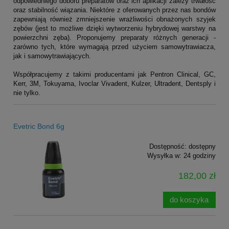
odpowiedniego doboru preparatów oraz ich aplikacji zależy trwałość
oraz stabilność wiązania. Niektóre z oferowanych przez nas bondów
zapewniają również zmniejszenie wrażliwości obnażonych szyjek
zębów (jest to możliwe dzięki wytworzeniu hybrydowej warstwy na
powierzchni zęba). Proponujemy preparaty różnych generacji -
zarówno tych, które wymagają przed użyciem samowytrawiacza,
jak i samowytrawiających.
Współpracujemy z takimi producentami jak Pentron Clinical, GC,
Kerr, 3M, Tokuyama, Ivoclar Vivadent, Kulzer, Ultradent, Dentsply i
nie tylko.
Evetric Bond 6g
Dostępność:
dostępny
Wysyłka w:
24 godziny
182,00 zł
do koszyka