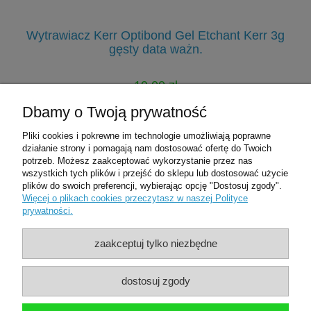
Wytrawiacz Kerr Optibond Gel Etchant Kerr 3g
gęsty data ważn.
19,00 zł
33,00 zł
Dbamy o Twoją prywatność
Cena regularna:
Pliki cookies i pokrewne im technologie umożliwiają poprawne
do koszyka
działanie strony i pomagają nam dostosować ofertę do Twoich
potrzeb. Możesz zaakceptować wykorzystanie przez nas
wszystkich tych plików i przejść do sklepu lub dostosować użycie
plików do swoich preferencji, wybierając opcję "Dostosuj zgody".
Pomoc
Więcej o plikach cookies przeczytasz w naszej Polityce
prywatności.
Moje konto
zaakceptuj tylko niezbędne
Płatności i dostawa
dostosuj zgody
O nas