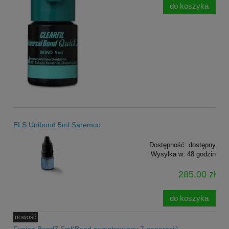
do koszyka
ELS Unibond 5ml Saremco
Dostępność:
dostępny
Wysyłka w:
48 godzin
285,00 zł
do koszyka
nowość
Fusion Bond7 5ml(Bond samotrawiący 7 generacji)