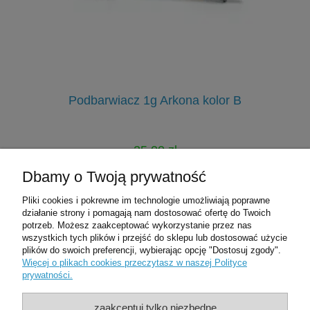
Podbarwiacz 1g Arkona kolor B
E
25,00 zł
45,00 zł
Dbamy o Twoją prywatność
Cena regularna:
Pliki cookies i pokrewne im technologie umożliwiają poprawne
do koszyka
działanie strony i pomagają nam dostosować ofertę do Twoich
potrzeb. Możesz zaakceptować wykorzystanie przez nas
wszystkich tych plików i przejść do sklepu lub dostosować użycie
plików do swoich preferencji, wybierając opcję "Dostosuj zgody".
Pomoc
Więcej o plikach cookies przeczytasz w naszej Polityce
prywatności.
Moje konto
zaakceptuj tylko niezbędne