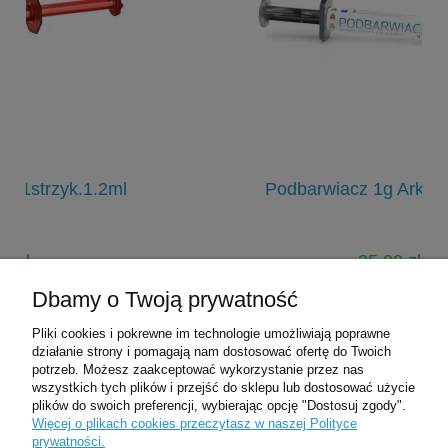
Podbarwiacz 1g Arkona kolor B
25,00 zł
45,00 zł
Dbamy o Twoją prywatność
Cena regularna:
Pliki cookies i pokrewne im technologie umożliwiają poprawne
do koszyka
działanie strony i pomagają nam dostosować ofertę do Twoich
potrzeb. Możesz zaakceptować wykorzystanie przez nas
wszystkich tych plików i przejść do sklepu lub dostosować użycie
plików do swoich preferencji, wybierając opcję "Dostosuj zgody".
Pomoc
Więcej o plikach cookies przeczytasz w naszej Polityce
prywatności.