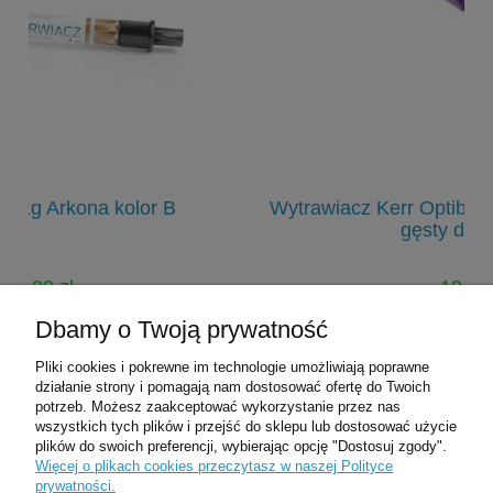
 B
Wytrawiacz Kerr Optibond Gel Etchant Kerr
gęsty data ważn.
19,00 zł
33,00 zł
Dbamy o Twoją prywatność
Cena regularna:
Pliki cookies i pokrewne im technologie umożliwiają poprawne
do koszyka
działanie strony i pomagają nam dostosować ofertę do Twoich
potrzeb. Możesz zaakceptować wykorzystanie przez nas
wszystkich tych plików i przejść do sklepu lub dostosować użycie
plików do swoich preferencji, wybierając opcję "Dostosuj zgody".
Pomoc
Więcej o plikach cookies przeczytasz w naszej Polityce
prywatności.