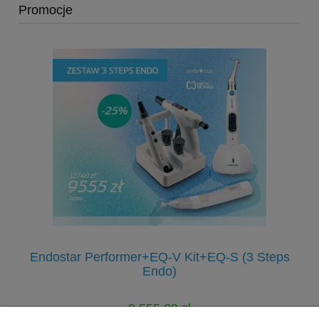
Promocje
Endostar Performer+EQ-V Kit+EQ-S (3 Steps
Endo)
9 555,00 zł