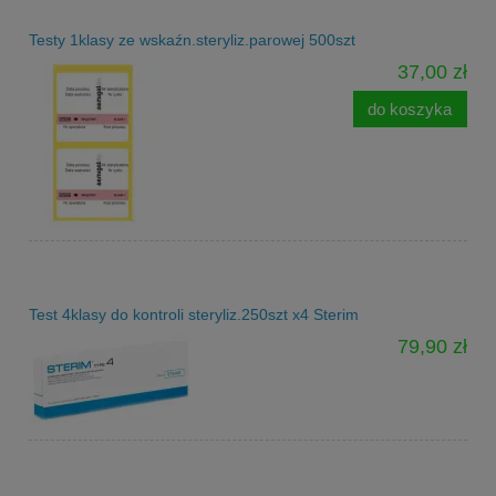
Testy 1klasy ze wskaźn.steryliz.parowej 500szt
37,00 zł
do koszyka
Test 4klasy do kontroli steryliz.250szt x4 Sterim
79,90 zł